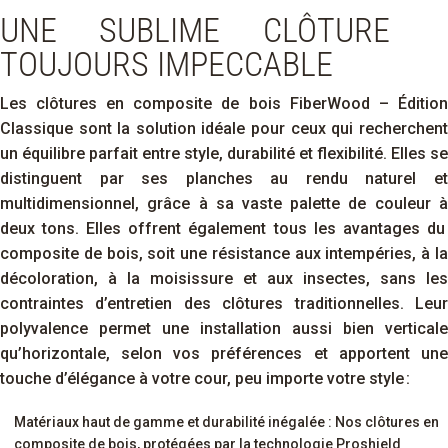
UNE SUBLIME CLÔTURE
TOUJOURS IMPECCABLE
Les clôtures en composite de bois
FiberWood
– Édition
Classique sont la solution idéale pour ceux qui recherchent
un équilibre parfait entre style, durabilité et flexibilité.
E
lles
se
distinguent par
s
es planches
au rendu
naturel
e
multidimensionnel, grâce
à
sa vaste palette de couleur à
deux
tons
.
Elles offrent également tous les avantages du
composite de bois, soit
une résistance
aux intempéries, à la
décoloration, à la moisissure et aux insectes, sans les
contraintes d’entretien des clôtures traditionnelles.
Leur
polyvalence permet une installation aussi bien verticale
qu’horizontale, selon vos préférences et
apportent une
touche d’élégance
à votre cour, peu importe votre style :
Matériaux haut de gamme et durabilité inégalée : Nos clôtures en
composite de bois, protégées par la technologie Proshield