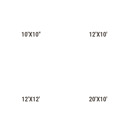
10'X10"
12'X10'
12'X12'
20'X10'